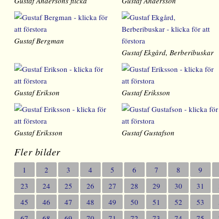
Gustaf Andersons flicka
Gustaf Andersson
Gustaf Bergman
Gustaf Ekgård, Berberibuskar
Gustaf Erikson
Gustaf Eriksson
Gustaf Eriksson
Gustaf Gustafson
Fler bilder
1
2
3
4
5
6
7
8
9
23
24
25
26
27
28
29
30
31
45
46
47
48
49
50
51
52
53
67
68
69
70
71
72
73
74
75