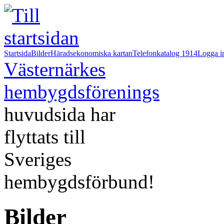
Startsida
Bilder
Häradsekonomiska kartan
Telefonkatalog 1914
Logga i
Västernärkes
hembygdsförenings
huvudsida har
flyttats till
Sveriges
hembygdsförbund!
Bilder