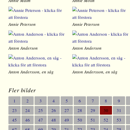
Annie Malm
Annie Molin
Annie Peterson
Annie Peterson
Anton Anderson
Anton Anderson
Anton Andersson, en såg
Anton Andersson, en såg
Fler bilder
1
2
3
4
5
6
7
8
9
23
24
25
26
27
28
29
30
31
45
46
47
48
49
50
51
52
53
67
68
69
70
71
72
73
74
75