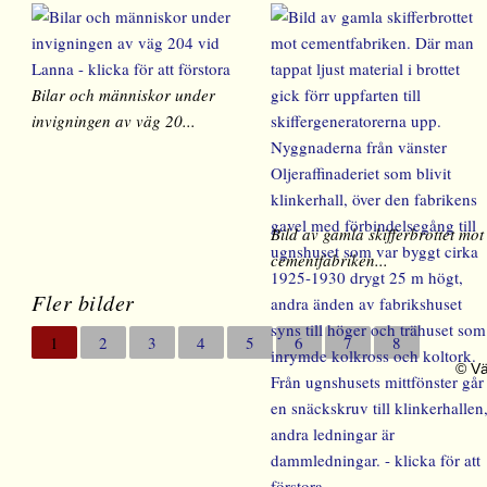
Bilar och människor under
invigningen av väg 20...
Bild av gamla skifferbrottet mot
cementfabriken...
Fler bilder
1
2
3
4
5
6
7
8
© Vä