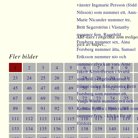
ABF-kurs i engelska som trolige
gick av stapel...
Fler bilder
1
2
3
4
5
6
7
8
9
23
24
25
26
27
28
29
30
31
45
46
47
48
49
50
51
52
53
67
68
69
70
71
72
73
74
75
89
90
91
92
93
94
95
96
97
111
112
113
114
115
116
117
118
119
133
134
135
136
137
138
139
140
141