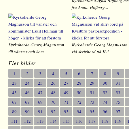
Kyrkoherde August Hofberg m
fru Anna. Hofberg...
Kyrkoherde Georg Magnusson
Kyrkoherde Georg Magnusson
till vänster och kom...
vid skrivbord på Kvi...
Fler bilder
1
2
3
4
5
6
7
8
9
23
24
25
26
27
28
29
30
31
45
46
47
48
49
50
51
52
53
67
68
69
70
71
72
73
74
75
89
90
91
92
93
94
95
96
97
111
112
113
114
115
116
117
118
119