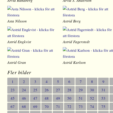
Arvid Rundberg
Arvid S. Anderson
Asta Nilsson
Astrid Berg
Astrid Engkvist
Astrid Fagerstedt
Astrid Gran
Astrid Karlson
Fler bilder
1
2
3
4
5
6
7
8
9
23
24
25
26
27
28
29
30
31
45
46
47
48
49
50
51
52
53
67
68
69
70
71
72
73
74
75