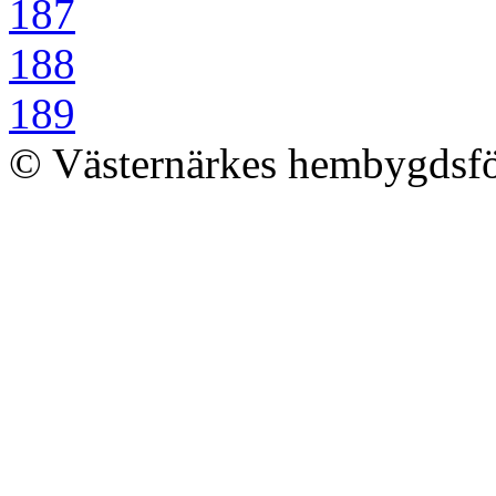
187
188
189
© Västernärkes hembygdsf