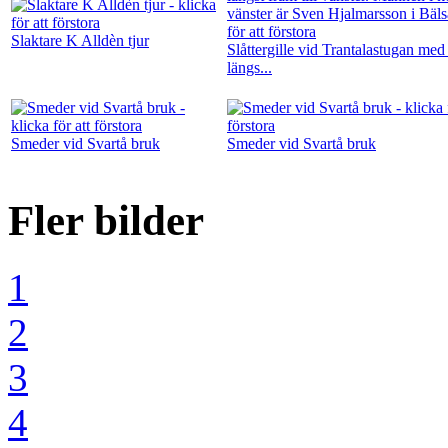
Slaktare K Alldèn tjur
Slåttergille vid Trantalastugan med
längs...
Smeder vid Svartå bruk
Smeder vid Svartå bruk
Fler bilder
1
2
3
4