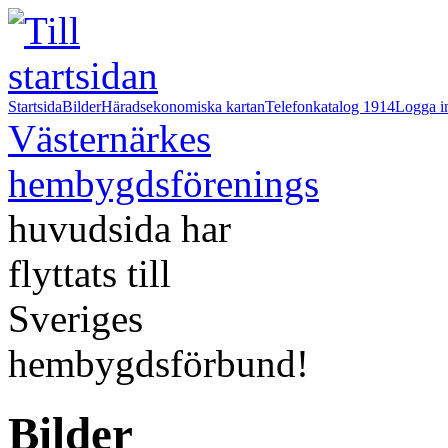
Startsida
Bilder
Häradsekonomiska kartan
Telefonkatalog 1914
Logga i
Västernärkes
hembygdsförenings
huvudsida har
flyttats till
Sveriges
hembygdsförbund!
Bilder