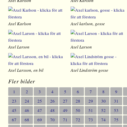
Axel Karlson
Axel Karlson
Axel Karlson
Axel karlson, gosse
Axel Larson
Axel Larson
Axel Larsson, en bil
Axel Lindström gosse
Fler bilder
1
2
3
4
5
6
7
8
9
23
24
25
26
27
28
29
30
31
45
46
47
48
49
50
51
52
53
67
68
69
70
71
72
73
74
75