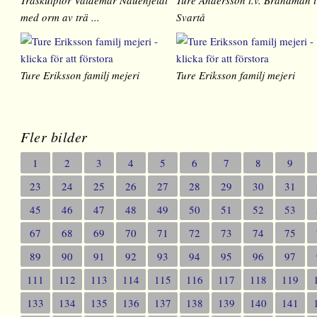
med orm av trä ...
Svartå
Ture Eriksson familj mejeri
Ture Eriksson familj mejeri
Fler bilder
1
2
3
4
5
6
7
8
9
23
24
25
26
27
28
29
30
31
45
46
47
48
49
50
51
52
53
67
68
69
70
71
72
73
74
75
89
90
91
92
93
94
95
96
97
111
112
113
114
115
116
117
118
119
133
134
135
136
137
138
139
140
141