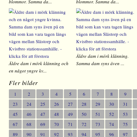
blommor. Samma da...
blommor. Samma da...
Äldre dam i mörk klänning.
Äldre dam i mörk klänning och
Samma dam syns även ...
en något yngre kv...
Fler bilder
1
2
3
4
5
6
7
8
9
23
24
25
26
27
28
29
30
31
45
46
47
48
49
50
51
52
53
67
68
69
70
71
72
73
74
75
89
90
91
92
93
94
95
96
97