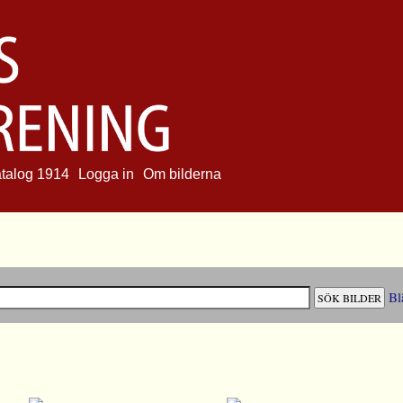
atalog 1914
Logga in
Om bilderna
Bl