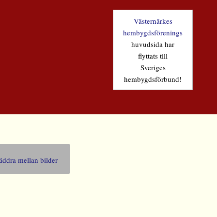
Västernärkes
hembygdsförenings
huvudsida har
flyttats till
Sveriges
hembygdsförbund!
äddra mellan bilder