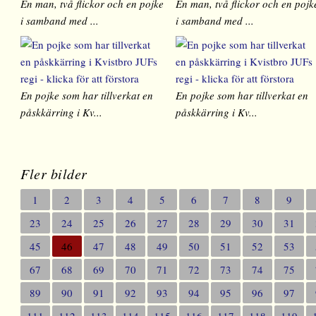
En man, två flickor och en pojke
En man, två flickor och en pojk
i samband med ...
i samband med ...
En pojke som har tillverkat en
En pojke som har tillverkat en
påskkärring i Kv...
påskkärring i Kv...
Fler bilder
1
2
3
4
5
6
7
8
9
23
24
25
26
27
28
29
30
31
45
46
47
48
49
50
51
52
53
67
68
69
70
71
72
73
74
75
89
90
91
92
93
94
95
96
97
111
112
113
114
115
116
117
118
119