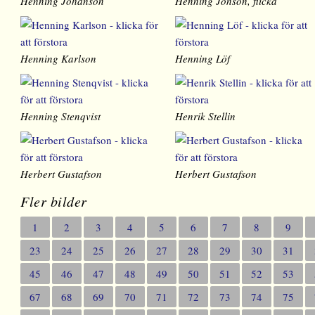
Henning Johanson
Henning Jönson, flicka
Henning Karlson
Henning Löf
Henning Stenqvist
Henrik Stellin
Herbert Gustafson
Herbert Gustafson
Fler bilder
1
2
3
4
5
6
7
8
9
23
24
25
26
27
28
29
30
31
45
46
47
48
49
50
51
52
53
67
68
69
70
71
72
73
74
75