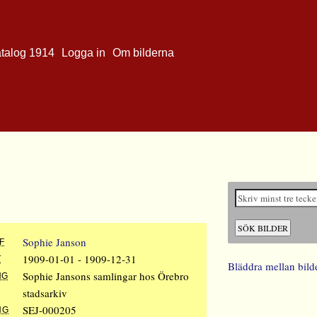
atalog 1914
Logga in
Om bilderna
Sophie Janson
F
1909-01-01 - 1909-12-31
T
Bläddra mellan bild
Sophie Jansons samlingar hos Örebro
NG
stadsarkiv
SEJ-000205
NG