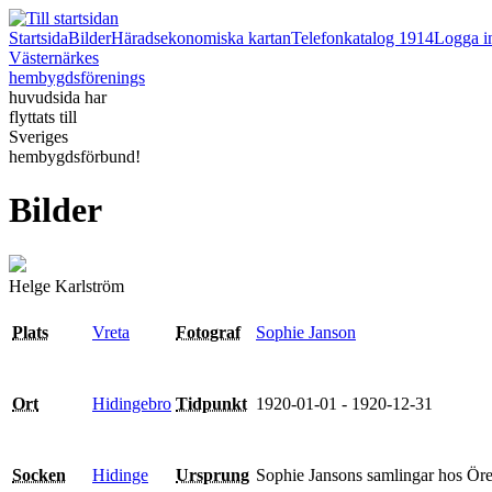
Startsida
Bilder
Häradsekonomiska kartan
Telefonkatalog 1914
Logga i
Västernärkes
hembygdsförenings
huvudsida har
flyttats till
Sveriges
hembygdsförbund!
Bilder
Helge Karlström
Vreta
Sophie Janson
Plats
Fotograf
Hidingebro
1920-01-01 - 1920-12-31
Ort
Tidpunkt
Hidinge
Sophie Jansons samlingar hos Öre
Socken
Ursprung