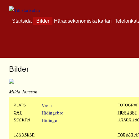
Startsida
Bilder
Häradsekonomiska kartan
Telefonkat
Bilder
Milda Jonsson
Vreta
PLATS
FOTOGRAF
Hidingebro
ORT
TIDPUNKT
Hidinge
SOCKEN
URSPRUN
LANDSKAP
FÖRVARIN