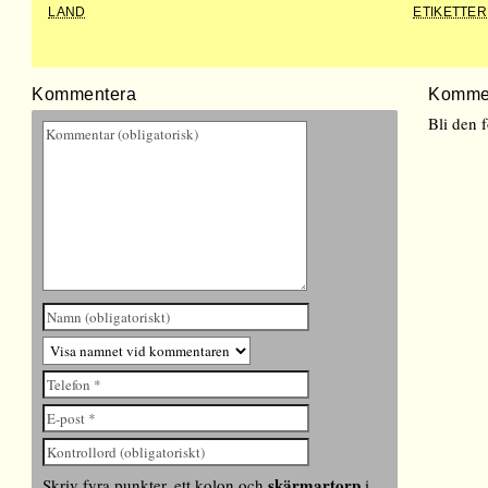
LAND
ETIKETTER
Kommentera
Komme
Bli den 
skärmartorp
Skriv fyra punkter, ett kolon och
i