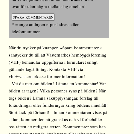
ovanför utan några mellanslag emellan!
* = ange antingen e-postadress eller
telefonnummer
När du trycker på knappen »Spara kommentaren«
samtycker du till att Västernärkes hembygdsförening
(VHF) behandlar uppgifterna i formuläret enligt
gällande lagstiftning. Kontakta VHF via
vhf@vasternarke.se för mer information!
Vet du mer om bilden? Lämna en kommentar! Var
bilden är tagen? Vilka personer syns på bilden? När
togs bilden? Lämna sakupplysningar, förslag till
förändringar eller funderingar kring bildens innehåll!
Stort tack på förhand! Innan kommentaren visas på
sidan, kommer den att granskas och vi förbehåller
oss rätten att redigera texten. Kommentarer som kan
anses vara stötande, irrelevanta eller icke trovärdiga,