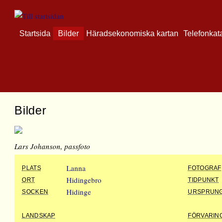
Startsida
Bilder
Häradsekonomiska kartan
Telefonkat
Bilder
Lars Johanson, passfoto
Lanna
PLATS
FOTOGRAF
Hidingebro
ORT
TIDPUNKT
Hidinge
SOCKEN
URSPRUN
LANDSKAP
FÖRVARIN