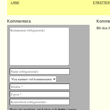
LAND
ETIKETTER
Kommentera
Komme
Bli den 
irsta
Skriv tre punkter, ett kolon och
i rutan