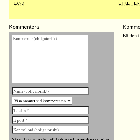
LAND
ETIKETTER
Kommentera
Komme
Bli den 
ängatorp
Skriv fyra punkter, ett kolon och
i rutan