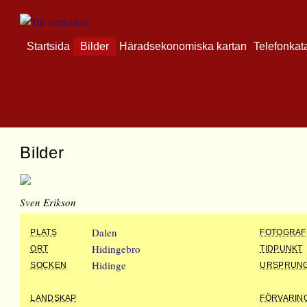
Startsida
Bilder
Häradsekonomiska kartan
Telefonkat
Bilder
Sven Erikson
Dalen
PLATS
FOTOGRAF
Hidingebro
ORT
TIDPUNKT
Hidinge
SOCKEN
URSPRUN
LANDSKAP
FÖRVARIN