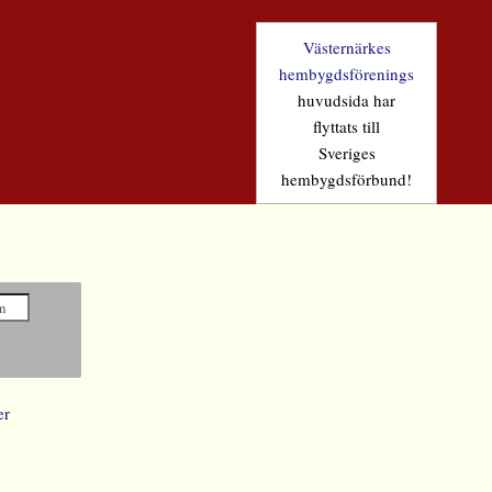
Västernärkes
hembygdsförenings
huvudsida har
flyttats till
Sveriges
hembygdsförbund!
er