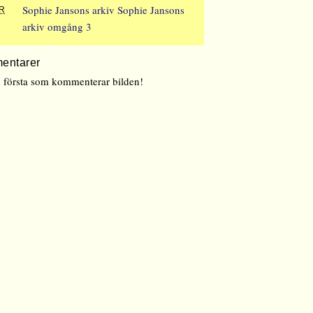
Sophie Jansons arkiv
Sophie Jansons
R
arkiv omgång 3
entarer
n första som kommenterar bilden!