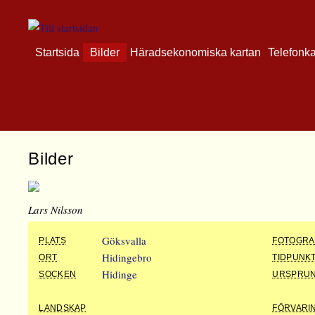
Startsida
Bilder
Häradsekonomiska kartan
Telefonk
Bilder
Lars Nilsson
Göksvalla
PLATS
FOTOGRA
Hidingebro
ORT
TIDPUNK
Hidinge
SOCKEN
URSPRU
LANDSKAP
FÖRVARI