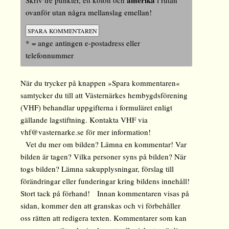
amerika
Skriv tre punkter, ett kolon och
i rutan
ovanför utan några mellanslag emellan!
* = ange antingen e-postadress eller
telefonnummer
När du trycker på knappen »Spara kommentaren«
samtycker du till att Västernärkes hembygdsförening
(VHF) behandlar uppgifterna i formuläret enligt
gällande lagstiftning. Kontakta VHF via
vhf@vasternarke.se för mer information!
Vet du mer om bilden? Lämna en kommentar! Var
bilden är tagen? Vilka personer syns på bilden? När
togs bilden? Lämna sakupplysningar, förslag till
förändringar eller funderingar kring bildens innehåll!
Stort tack på förhand! Innan kommentaren visas på
sidan, kommer den att granskas och vi förbehåller
oss rätten att redigera texten. Kommentarer som kan