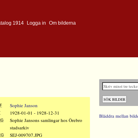
atalog 1914
Logga in
Om bilderna
Sophie Janson
F
1928-01-01 - 1928-12-31
T
Bläddra mellan bild
Sophie Jansons samlingar hos Örebro
NG
stadsarkiv
SEJ-009707.JPG
NG