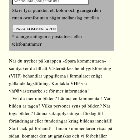
grangärde
Skriv fyra punkter, ett kolon och
i
rutan ovanför utan några mellanslag emellan!
* = ange antingen e-postadress eller
telefonnummer
När du trycker på knappen »Spara kommentaren«
samtycker du till att Västernärkes hembygdsförening
(VHF) behandlar uppgifterna i formuläret enligt
gällande lagstiftning. Kontakta VHF via
vhf@vasternarke.se för mer information!
Vet du mer om bilden? Lämna en kommentar! Var
bilden är tagen? Vilka personer syns på bilden? När
togs bilden? Lämna sakupplysningar, förslag till
förändringar eller funderingar kring bildens innehåll!
Stort tack på förhand! Innan kommentaren visas på
sidan, kommer den att granskas och vi förbehåller