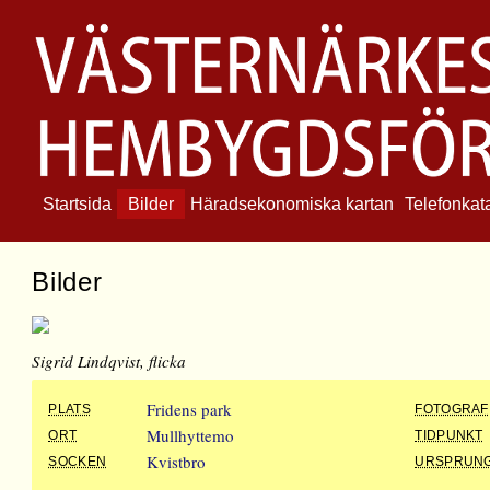
Startsida
Bilder
Häradsekonomiska kartan
Telefonkat
Bilder
Sigrid Lindqvist, flicka
Fridens park
PLATS
FOTOGRAF
Mullhyttemo
ORT
TIDPUNKT
Kvistbro
SOCKEN
URSPRUN