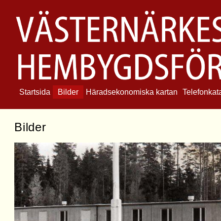
Startsida
Bilder
Häradsekonomiska kartan
Telefonkat
Bilder