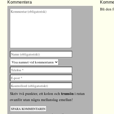
Kommentera
Komme
Bli den 
trumön
Skriv två punkter, ett kolon och
i rutan
ovanför utan några mellanslag emellan!