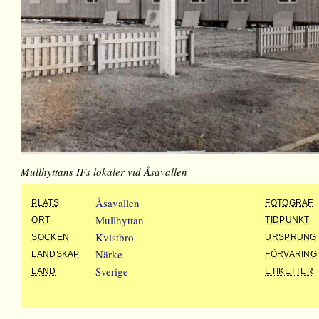
Mullhyttans IFs lokaler vid Åsavallen
Åsavallen
PLATS
FOTOGRAF
Mullhyttan
ORT
TIDPUNKT
Kvistbro
SOCKEN
URSPRUNG
Närke
LANDSKAP
FÖRVARING
Sverige
LAND
ETIKETTER