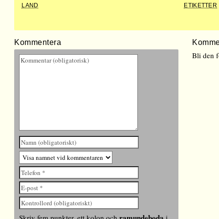
LAND
ETIKETTER
Kommentera
Komme
Bli den 
ramundeboda
Skriv fem punkter, ett kolon och
i