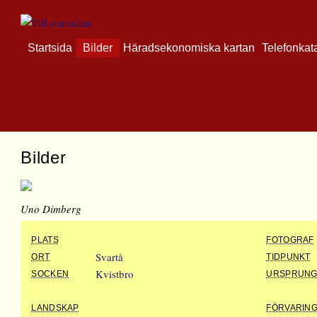
Startsida
Bilder
Häradsekonomiska kartan
Telefonkat
Bilder
Uno Dimberg
PLATS
FOTOGRAF
Svartå
ORT
TIDPUNKT
Kvistbro
SOCKEN
URSPRUN
LANDSKAP
FÖRVARIN