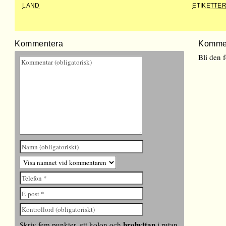
LAND
ETIKETTE
Kommentera
Komme
Bli den 
brohyttan
Skriv fem punkter, ett kolon och
i rutan