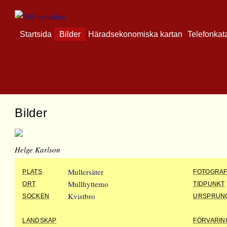
Startsida
Bilder
Häradsekonomiska kartan
Telefonkat
Bilder
Helge Karlson
Mullersäter
PLATS
FOTOGRA
Mullhyttemo
ORT
TIDPUNKT
Kvistbro
SOCKEN
URSPRUN
LANDSKAP
FÖRVARIN