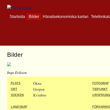
Startsida
Bilder
Häradsekonomiska kartan
Telefonkat
Bilder
Inga Erikson
Ökna
PLATS
FOTOGRAF
Gropen
ORT
TIDPUNKT
Kvistbro
SOCKEN
URSPRUN
LANDSKAP
FÖRVARIN