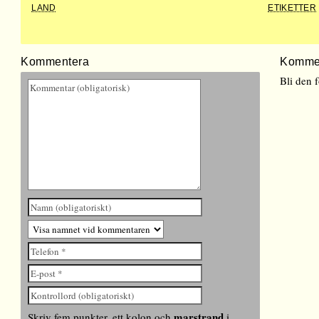
LAND
ETIKETTER
Kommentera
Komme
Bli den 
marstrand
Skriv fem punkter, ett kolon och
i