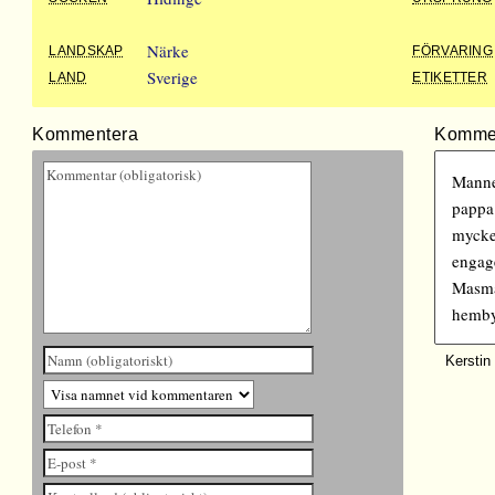
Närke
LANDSKAP
FÖRVARING
Sverige
LAND
ETIKETTER
Kommentera
Komme
Mannen
pappa
mycke
engag
Masmä
hemby
Kerstin