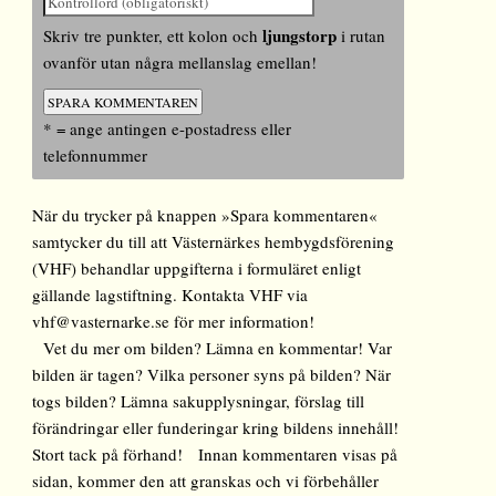
ljungstorp
Skriv tre punkter, ett kolon och
i rutan
ovanför utan några mellanslag emellan!
* = ange antingen e-postadress eller
telefonnummer
När du trycker på knappen »Spara kommentaren«
samtycker du till att Västernärkes hembygdsförening
(VHF) behandlar uppgifterna i formuläret enligt
gällande lagstiftning. Kontakta VHF via
vhf@vasternarke.se för mer information!
Vet du mer om bilden? Lämna en kommentar! Var
bilden är tagen? Vilka personer syns på bilden? När
togs bilden? Lämna sakupplysningar, förslag till
förändringar eller funderingar kring bildens innehåll!
Stort tack på förhand! Innan kommentaren visas på
sidan, kommer den att granskas och vi förbehåller