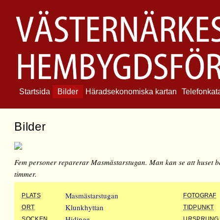
Startsida
Bilder
Häradsekonomiska kartan
Telefonkat
Bilder
Fem personer reparerar Masmästarstugan. Man kan se att huset b
timmer.
Masmästarstugan
PLATS
FOTOGRAF
Klunkhyttan
ORT
TIDPUNKT
Hidinge
SOCKEN
URSPRUNG