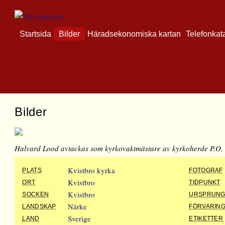
Startsida
Bilder
Häradsekonomiska kartan
Telefonkat
Bilder
Halvard Lood avtackas som kyrkovaktmästare av kyrkoherde P.O.
Kvistbro kyrka
PLATS
FOTOGRAF
Kvistbro
ORT
TIDPUNKT
Kvistbro
SOCKEN
URSPRUN
Närke
LANDSKAP
FÖRVARIN
Sverige
LAND
ETIKETTER