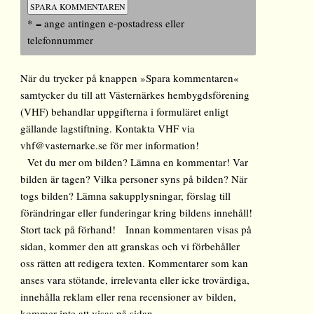
* = ange antingen e-postadress eller
telefonnummer
När du trycker på knappen »Spara kommentaren«
samtycker du till att Västernärkes hembygdsförening
(VHF) behandlar uppgifterna i formuläret enligt
gällande lagstiftning. Kontakta VHF via
vhf@vasternarke.se för mer information!
Vet du mer om bilden? Lämna en kommentar! Var
bilden är tagen? Vilka personer syns på bilden? När
togs bilden? Lämna sakupplysningar, förslag till
förändringar eller funderingar kring bildens innehåll!
Stort tack på förhand! Innan kommentaren visas på
sidan, kommer den att granskas och vi förbehåller
oss rätten att redigera texten. Kommentarer som kan
anses vara stötande, irrelevanta eller icke trovärdiga,
innehålla reklam eller rena recensioner av bilden,
kommer inte att visas på sidan.