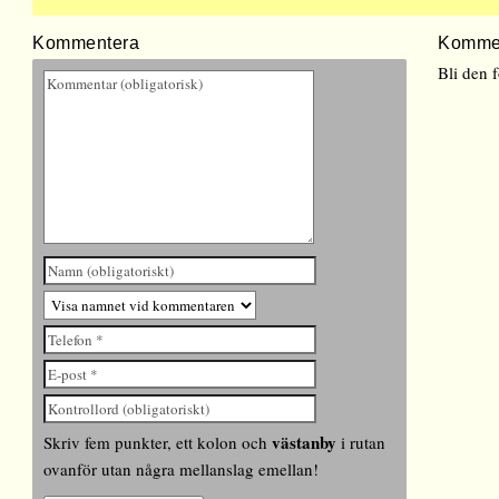
Kommentera
Komme
Bli den 
västanby
Skriv fem punkter, ett kolon och
i rutan
ovanför utan några mellanslag emellan!