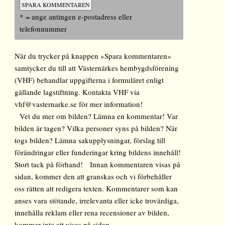
* = ange antingen e-postadress eller
telefonnummer
När du trycker på knappen »Spara kommentaren«
samtycker du till att Västernärkes hembygdsförening
(VHF) behandlar uppgifterna i formuläret enligt
gällande lagstiftning. Kontakta VHF via
vhf@vasternarke.se för mer information!
Vet du mer om bilden? Lämna en kommentar! Var
bilden är tagen? Vilka personer syns på bilden? När
togs bilden? Lämna sakupplysningar, förslag till
förändringar eller funderingar kring bildens innehåll!
Stort tack på förhand! Innan kommentaren visas på
sidan, kommer den att granskas och vi förbehåller
oss rätten att redigera texten. Kommentarer som kan
anses vara stötande, irrelevanta eller icke trovärdiga,
innehålla reklam eller rena recensioner av bilden,
kommer inte att visas på sidan.