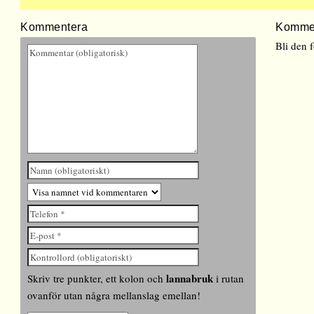
Kommentera
Komme
Bli den 
lannabruk
Skriv tre punkter, ett kolon och
i rutan
ovanför utan några mellanslag emellan!