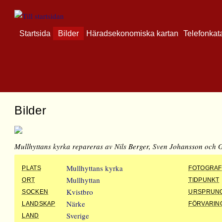
Startsida
Bilder
Häradsekonomiska kartan
Telefonkat
Bilder
Mullhyttans kyrka repareras av Nils Berger, Sven Johansson och Gu
Mullhyttans kyrka
PLATS
FOTOGRAF
Mullhyttan
ORT
TIDPUNKT
Kvistbro
SOCKEN
URSPRUN
Närke
LANDSKAP
FÖRVARIN
Sverige
LAND