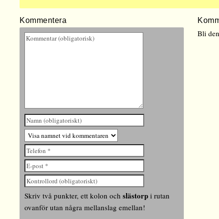
Kommentera
Komm
Bli de
slästorp
Skriv två punkter, ett kolon och
i rutan
ovanför utan några mellanslag emellan!