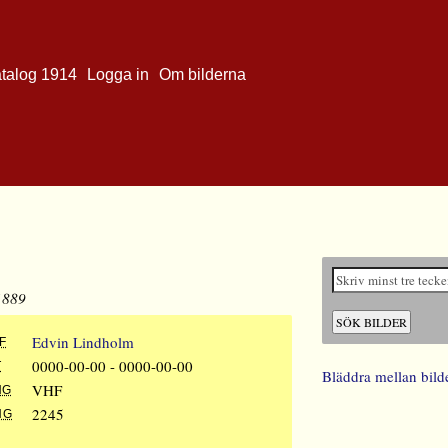
atalog 1914
Logga in
Om bilderna
1889
Edvin Lindholm
F
0000-00-00 - 0000-00-00
T
Bläddra mellan bild
VHF
NG
2245
NG