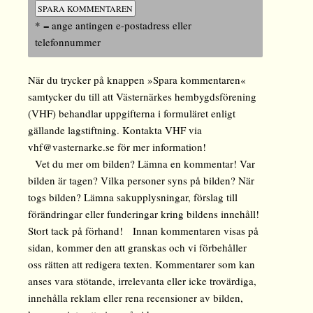
* = ange antingen e-postadress eller
telefonnummer
När du trycker på knappen »Spara kommentaren«
samtycker du till att Västernärkes hembygdsförening
(VHF) behandlar uppgifterna i formuläret enligt
gällande lagstiftning. Kontakta VHF via
vhf@vasternarke.se för mer information!
Vet du mer om bilden? Lämna en kommentar! Var
bilden är tagen? Vilka personer syns på bilden? När
togs bilden? Lämna sakupplysningar, förslag till
förändringar eller funderingar kring bildens innehåll!
Stort tack på förhand! Innan kommentaren visas på
sidan, kommer den att granskas och vi förbehåller
oss rätten att redigera texten. Kommentarer som kan
anses vara stötande, irrelevanta eller icke trovärdiga,
innehålla reklam eller rena recensioner av bilden,