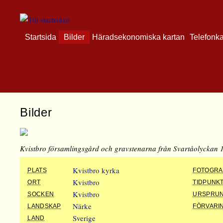
Startsida
Bilder
Häradsekonomiska kartan
Telefonk
Bilder
Kvistbro församlingsgård och gravstenarna från Svartåolyckan 
Kvistbro kyrka
PLATS
FOTOGRA
Kvistbro
ORT
TIDPUNK
Kvistbro
SOCKEN
URSPRU
Närke
LANDSKAP
FÖRVARI
Sverige
LAND