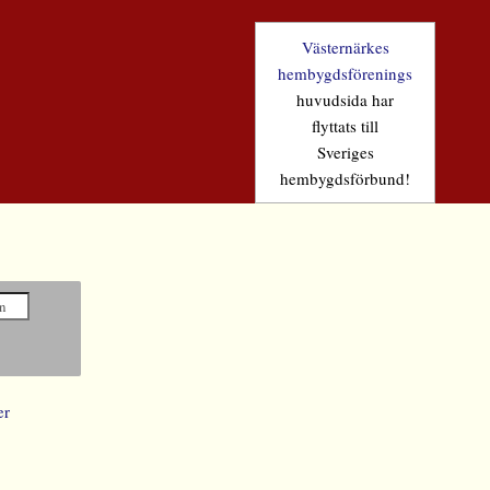
Västernärkes
hembygdsförenings
huvudsida har
flyttats till
Sveriges
hembygdsförbund!
er