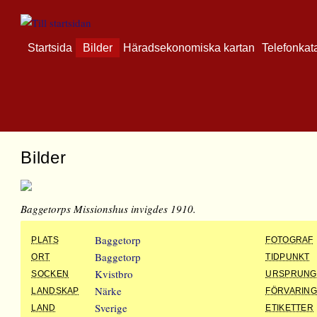
Startsida
Bilder
Häradsekonomiska kartan
Telefonkat
Bilder
Baggetorps Missionshus invigdes 1910.
Baggetorp
PLATS
FOTOGRAF
Baggetorp
ORT
TIDPUNKT
Kvistbro
SOCKEN
URSPRUNG
Närke
LANDSKAP
FÖRVARIN
Sverige
LAND
ETIKETTER