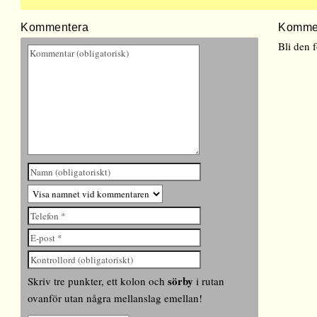
Kommentera
Komme
Bli den 
sörby
Skriv tre punkter, ett kolon och
i rutan
ovanför utan några mellanslag emellan!