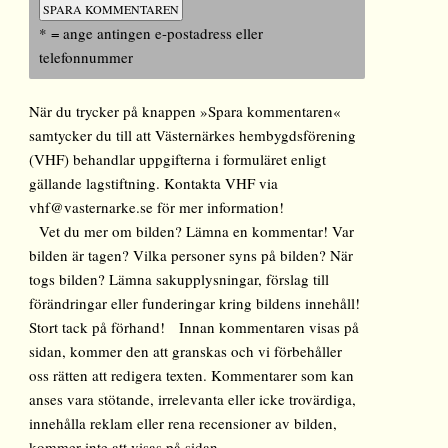
* = ange antingen e-postadress eller
telefonnummer
När du trycker på knappen »Spara kommentaren«
samtycker du till att Västernärkes hembygdsförening
(VHF) behandlar uppgifterna i formuläret enligt
gällande lagstiftning. Kontakta VHF via
vhf@vasternarke.se för mer information!
Vet du mer om bilden? Lämna en kommentar! Var
bilden är tagen? Vilka personer syns på bilden? När
togs bilden? Lämna sakupplysningar, förslag till
förändringar eller funderingar kring bildens innehåll!
Stort tack på förhand! Innan kommentaren visas på
sidan, kommer den att granskas och vi förbehåller
oss rätten att redigera texten. Kommentarer som kan
anses vara stötande, irrelevanta eller icke trovärdiga,
innehålla reklam eller rena recensioner av bilden,
kommer inte att visas på sidan.