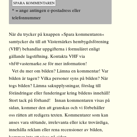
* = ange antingen e-postadress eller
telefonnummer
När du trycker på knappen »Spara kommentaren«
samtycker du till att Västernärkes hembygdsförening
(VHF) behandlar uppgifterna i formuläret enligt
gällande lagstiftning. Kontakta VHF via
vhf@vasternarke.se för mer information!
Vet du mer om bilden? Lämna en kommentar! Var
bilden är tagen? Vilka personer syns på bilden? När
togs bilden? Lämna sakupplysningar, förslag till
förändringar eller funderingar kring bildens innehåll!
Stort tack på förhand! Innan kommentaren visas på
sidan, kommer den att granskas och vi förbehåller
oss rätten att redigera texten. Kommentarer som kan
anses vara stötande, irrelevanta eller icke trovärdiga,
innehålla reklam eller rena recensioner av bilden,
kommer inte att visas på sidan.