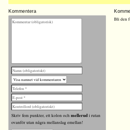
Kommentera
Komme
Bli den 
mellerud
Skriv fem punkter, ett kolon och
i rutan
ovanför utan några mellanslag emellan!