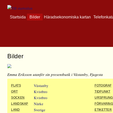
Startsida
Bilder
Häradsekonomiska kartan
Telefonkat
Bilder
Emma Eriksson utanför sin presentbutik i Västanby, Fjugesta
Västanby
PLATS
FOTOGRAF
Kvistbro
ORT
TIDPUNKT
Kvistbro
SOCKEN
URSPRUNG
Närke
LANDSKAP
FÖRVARIN
Sverige
LAND
ETIKETTER