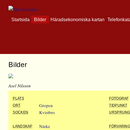
Startsida
Bilder
Häradsekonomiska kartan
Telefonkat
Bilder
Axel Nilsson
PLATS
FOTOGRAF
Gropen
ORT
TIDPUNKT
Kvistbro
SOCKEN
URSPRUN
Närke
LANDSKAP
FÖRVARIN