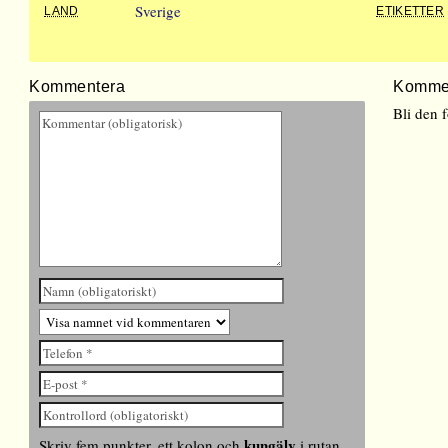
Sverige
LAND
ETIKETTER
Kommentera
Komme
Bli den 
kungälv
Skriv fem punkter, ett kolon och
i rutan