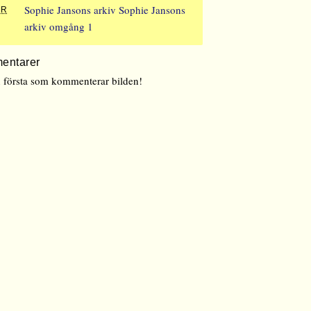
Sophie Jansons arkiv
Sophie Jansons
ER
arkiv omgång 1
entarer
n första som kommenterar bilden!