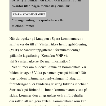
kumla
Skriv fyra punkter, ett kolon och
i rutan
ovanför utan några mellanslag emellan!
* = ange antingen e-postadress eller
telefonnummer
När du trycker på knappen »Spara kommentaren«
samtycker du till att Västernärkes hembygdsförening
(VHF) behandlar uppgifterna i formuläret enligt
gällande lagstiftning. Kontakta VHF via
vhf@vasternarke.se för mer information!
Vet du mer om bilden? Lämna en kommentar! Var
bilden är tagen? Vilka personer syns på bilden? När
togs bilden? Lämna sakupplysningar, förslag till
förändringar eller funderingar kring bildens innehåll!
Stort tack på förhand! Innan kommentaren visas på
sidan, kommer den att granskas och vi förbehåller
oss rätten att redigera texten. Kommentarer som kan