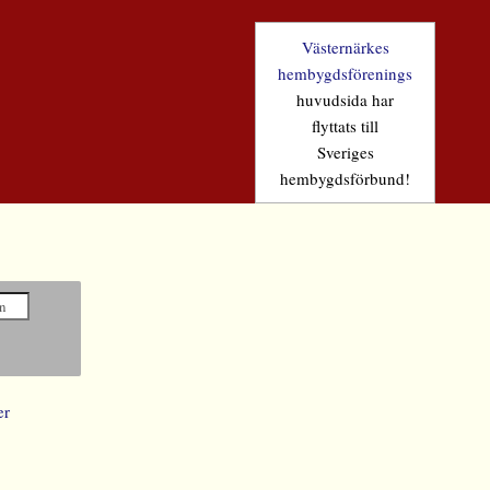
Västernärkes
hembygdsförenings
huvudsida har
flyttats till
Sveriges
hembygdsförbund!
er