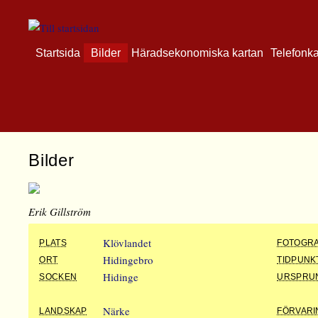
Startsida
Bilder
Häradsekonomiska kartan
Telefonk
Bilder
Erik Gillström
Klövlandet
PLATS
FOTOGR
Hidingebro
ORT
TIDPUNK
Hidinge
SOCKEN
URSPRU
Närke
LANDSKAP
FÖRVARI