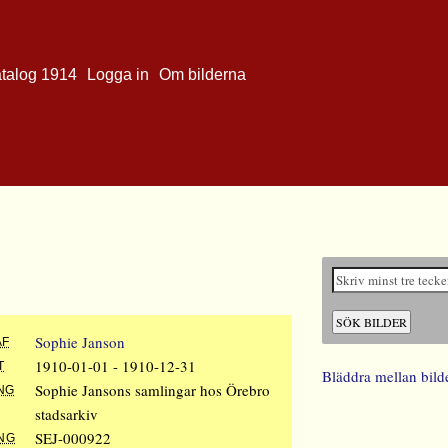
atalog 1914
Logga in
Om bilderna
Sophie Janson
AF
1910-01-01 - 1910-12-31
T
Bläddra mellan bild
Sophie Jansons samlingar hos Örebro
NG
stadsarkiv
SEJ-000922
NG