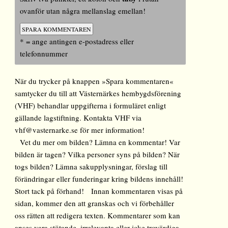
ovanför utan några mellanslag emellan!
* = ange antingen e-postadress eller
telefonnummer
När du trycker på knappen »Spara kommentaren«
samtycker du till att Västernärkes hembygdsförening
(VHF) behandlar uppgifterna i formuläret enligt
gällande lagstiftning. Kontakta VHF via
vhf@vasternarke.se för mer information!
Vet du mer om bilden? Lämna en kommentar! Var
bilden är tagen? Vilka personer syns på bilden? När
togs bilden? Lämna sakupplysningar, förslag till
förändringar eller funderingar kring bildens innehåll!
Stort tack på förhand! Innan kommentaren visas på
sidan, kommer den att granskas och vi förbehåller
oss rätten att redigera texten. Kommentarer som kan
anses vara stötande, irrelevanta eller icke trovärdiga,