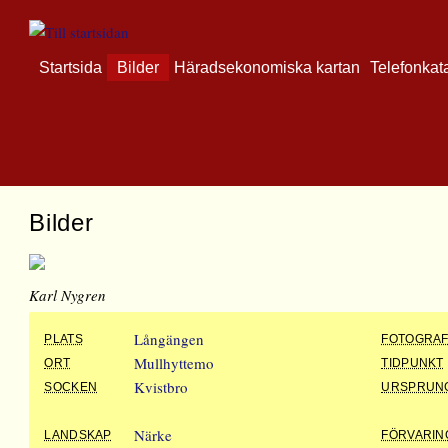
Startsida
Bilder
Häradsekonomiska kartan
Telefonkat
Bilder
Karl Nygren
Långängen
PLATS
FOTOGRA
Mullhyttemo
ORT
TIDPUNKT
Kvistbro
SOCKEN
URSPRUN
Närke
LANDSKAP
FÖRVARIN