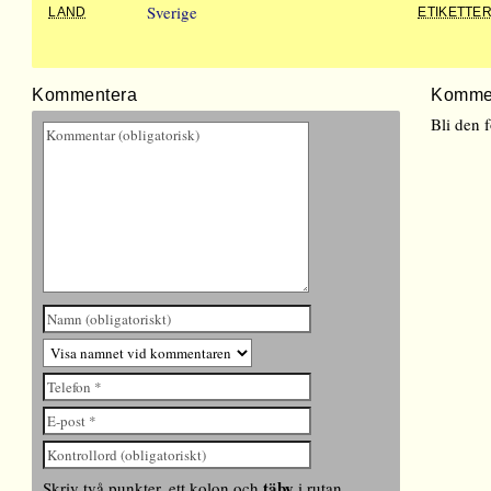
Sverige
LAND
ETIKETTE
Kommentera
Komme
Bli den 
täby
Skriv två punkter, ett kolon och
i rutan