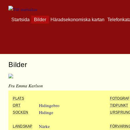
Startsida
Bilder
Häradsekonomiska kartan
Telefonkat
Bilder
Fru Emma Karlson
PLATS
FOTOGRAF
Hidingebro
ORT
TIDPUNKT
Hidinge
SOCKEN
URSPRUN
Närke
LANDSKAP
FÖRVARIN