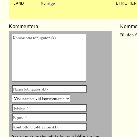
Sverige
LAND
ETIKETTER
Kommentera
Komme
Bli den 
bålby
Skriv fyra punkter, ett kolon och
i rutan