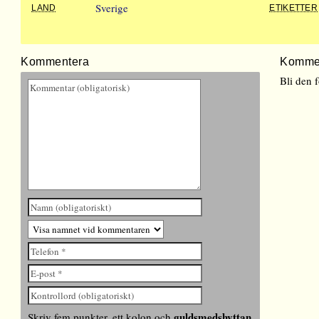
Sverige
LAND
ETIKETTER
Kommentera
Komme
Bli den 
guldsmedshyttan
Skriv fem punkter, ett kolon och