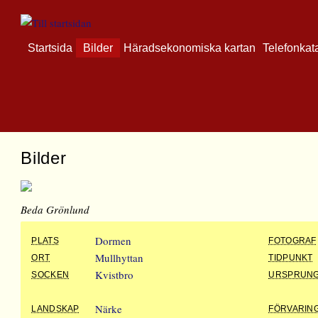
Startsida
Bilder
Häradsekonomiska kartan
Telefonkat
Bilder
Beda Grönlund
Dormen
PLATS
FOTOGRAF
Mullhyttan
ORT
TIDPUNKT
Kvistbro
SOCKEN
URSPRUN
Närke
LANDSKAP
FÖRVARIN