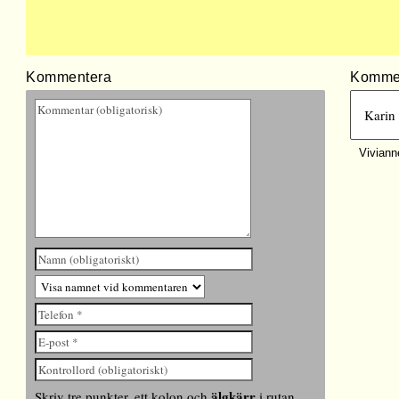
Kommentera
Komme
Karin 
Viviann
älgkärr
Skriv tre punkter, ett kolon och
i rutan