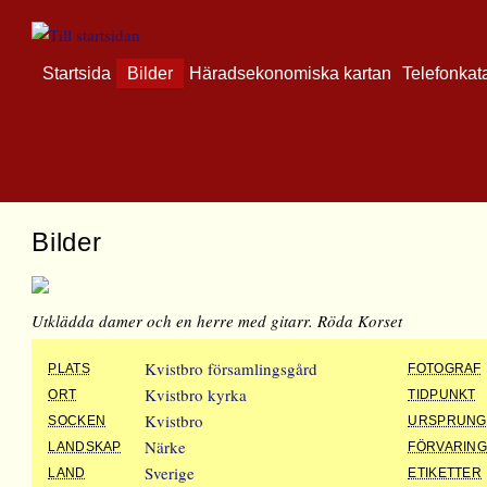
Startsida
Bilder
Häradsekonomiska kartan
Telefonkat
Bilder
Utklädda damer och en herre med gitarr. Röda Korset
Kvistbro församlingsgård
PLATS
FOTOGRAF
Kvistbro kyrka
ORT
TIDPUNKT
Kvistbro
SOCKEN
URSPRUNG
Närke
LANDSKAP
FÖRVARIN
Sverige
LAND
ETIKETTER