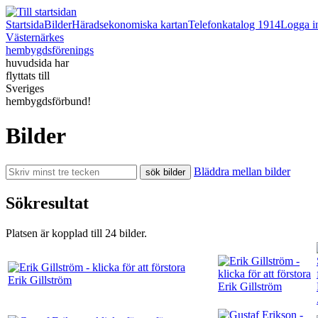
Startsida
Bilder
Häradsekonomiska kartan
Telefonkatalog 1914
Logga i
Västernärkes
hembygdsförenings
huvudsida har
flyttats till
Sveriges
hembygdsförbund!
Bilder
Bläddra mellan bilder
Sökresultat
Platsen är kopplad till 24 bilder.
Erik Gillström
Erik Gillström