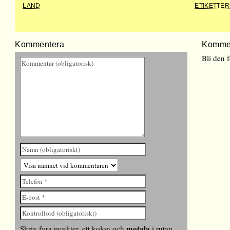
LAND
ETIKETTER
Kommentera
Komme
Bli den 
motala
Skriv fyra punkter, ett kolon och
i rutan