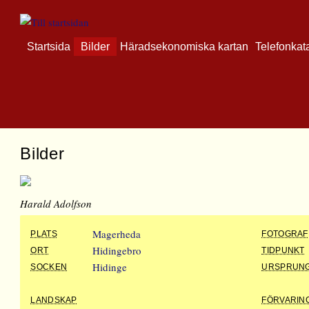
Startsida
Bilder
Häradsekonomiska kartan
Telefonkat
Bilder
Harald Adolfson
Magerheda
PLATS
FOTOGRAF
Hidingebro
ORT
TIDPUNKT
Hidinge
SOCKEN
URSPRUN
LANDSKAP
FÖRVARIN