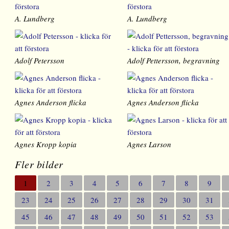
A. Lundberg
A. Lundberg
Adolf Petersson
Adolf Pettersson, begravning
Agnes Anderson flicka
Agnes Anderson flicka
Agnes Kropp kopia
Agnes Larson
Fler bilder
1
2
3
4
5
6
7
8
9
23
24
25
26
27
28
29
30
31
45
46
47
48
49
50
51
52
53