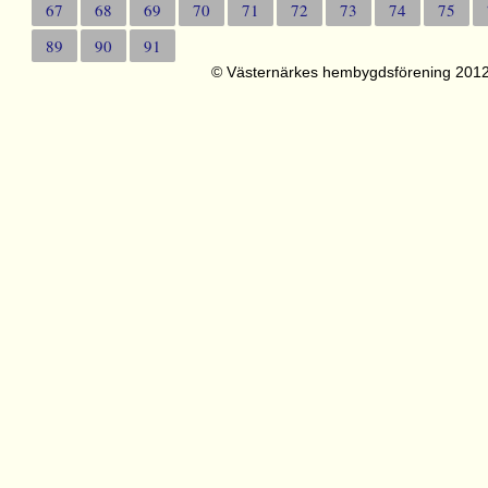
67
68
69
70
71
72
73
74
75
89
90
91
© Västernärkes hembygdsförening 201