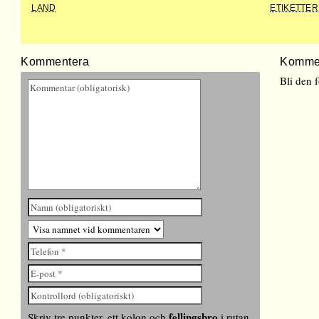
LAND
ETIKETTER
Kommentera
Komme
Bli den 
fellingsbro
Skriv tre punkter, ett kolon och
i rutan