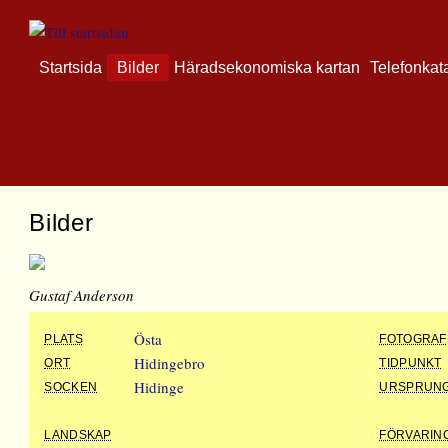
Startsida
Bilder
Häradsekonomiska kartan
Telefonkat
Bilder
Gustaf Anderson
Östa
PLATS
FOTOGRAF
Hidingebro
ORT
TIDPUNKT
Hidinge
SOCKEN
URSPRUN
LANDSKAP
FÖRVARIN