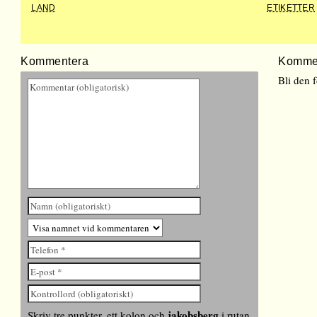
LAND
ETIKETTER
Kommentera
Komme
Bli den 
jakobsberg
Skriv tre punkter, ett kolon och
i rutan