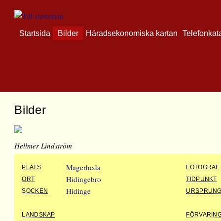
Startsida
Bilder
Häradsekonomiska kartan
Telefonkat
Bilder
Hellmer Lindström
Magerheda
PLATS
FOTOGRAF
Hidingebro
ORT
TIDPUNKT
Hidinge
SOCKEN
URSPRUN
LANDSKAP
FÖRVARIN