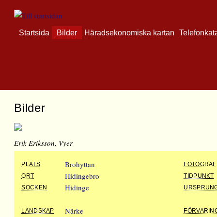
Startsida
Bilder
Häradsekonomiska kartan
Telefonkat
Bilder
Erik Eriksson, Vyer
Brohyttan
PLATS
FOTOGRAF
Hidingebro
ORT
TIDPUNKT
Hidinge
SOCKEN
URSPRUN
Närke
LANDSKAP
FÖRVARIN