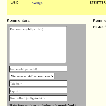
Sverige
LAND
ETIKETTER
Kommentera
Komme
Bli den 
mariefred
Skriv fyra punkter, ett kolon och
i