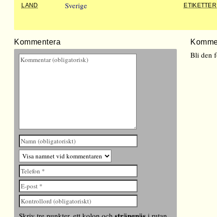
Sverige
LAND
ETIKETTER
Kommentera
Komme
Bli den 
strängnäs
Skriv tre punkter, ett kolon och
i rutan