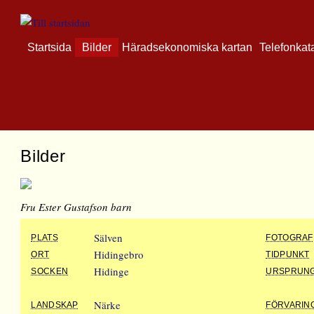
Startsida
Bilder
Häradsekonomiska kartan
Telefonkat
Bilder
Fru Ester Gustafson barn
Sälven
PLATS
FOTOGRAF
Hidingebro
ORT
TIDPUNKT
Hidinge
SOCKEN
URSPRUN
Närke
LANDSKAP
FÖRVARIN