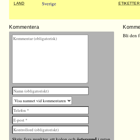
Sverige
LAND
ETIKETTER
Kommentera
Komme
Bli den 
östersund
Skriv fyra punkter, ett kolon och
i rutan