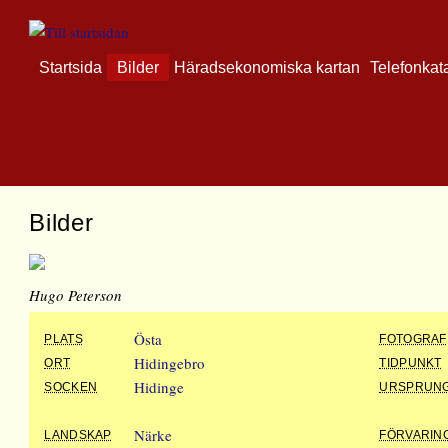
Startsida
Bilder
Häradsekonomiska kartan
Telefonkat
Bilder
Hugo Peterson
Östa
PLATS
FOTOGRAF
Hidingebro
ORT
TIDPUNKT
Hidinge
SOCKEN
URSPRUN
Närke
LANDSKAP
FÖRVARIN