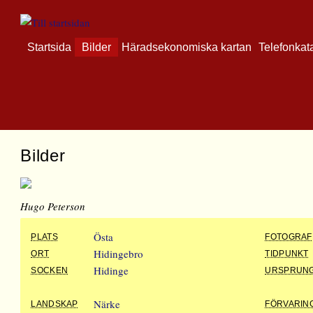
Startsida
Bilder
Häradsekonomiska kartan
Telefonkat
Bilder
Hugo Peterson
Östa
PLATS
FOTOGRAF
Hidingebro
ORT
TIDPUNKT
Hidinge
SOCKEN
URSPRUN
Närke
LANDSKAP
FÖRVARIN