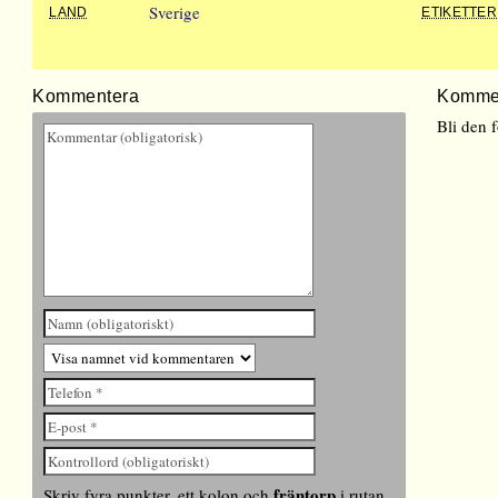
Sverige
LAND
ETIKETTER
Kommentera
Komme
Bli den 
fräntorp
Skriv fyra punkter, ett kolon och
i rutan