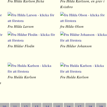
Fru Hilda Karlson flicka
Fru Hilda Karlsson, en grav i
Kvistbro
Fru Hilda Larson
fru Hilda Olson
Fru Hildur Flodin
Fru Hildur Johanson
Fru Hulda Karlson
Fru Hulda Karlson
a
10
11
12
13
14
15
16
17
18
19