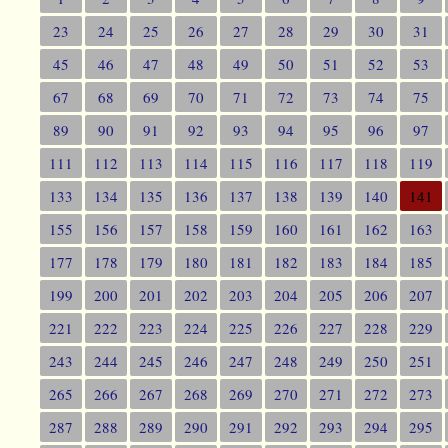
23
24
25
26
27
28
29
30
31
45
46
47
48
49
50
51
52
53
67
68
69
70
71
72
73
74
75
89
90
91
92
93
94
95
96
97
111
112
113
114
115
116
117
118
119
133
134
135
136
137
138
139
140
141
155
156
157
158
159
160
161
162
163
177
178
179
180
181
182
183
184
185
199
200
201
202
203
204
205
206
207
221
222
223
224
225
226
227
228
229
243
244
245
246
247
248
249
250
251
265
266
267
268
269
270
271
272
273
287
288
289
290
291
292
293
294
295