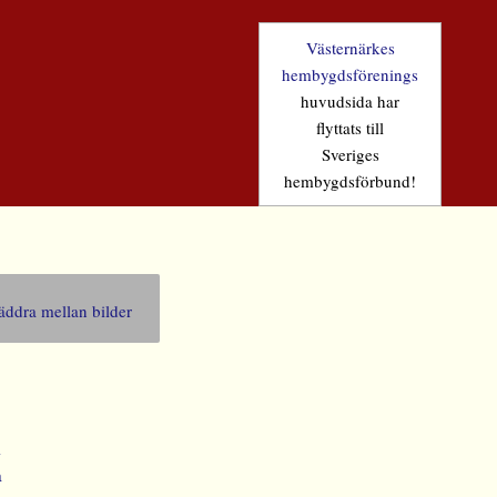
Västernärkes
hembygdsförenings
huvudsida har
flyttats till
Sveriges
hembygdsförbund!
äddra mellan bilder