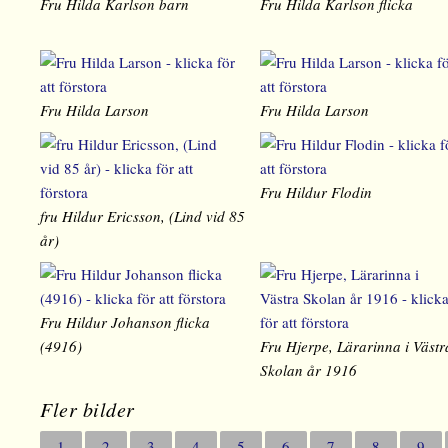
Fru Hilda Karlson barn
Fru Hilda Karlson flicka
Fru Hilda Larson
Fru Hilda Larson
Fru Hildur Flodin
fru Hildur Ericsson, (Lind vid 85
år)
Fru Hildur Johanson flicka
(4916)
Fru Hjerpe, Lärarinna i Västr
Skolan år 1916
Fler bilder
1
2
3
4
5
6
7
8
9