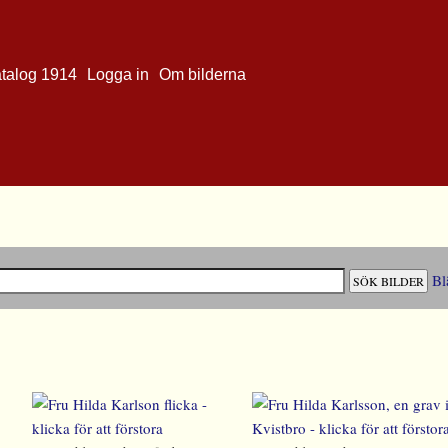
atalog 1914
Logga in
Om bilderna
Bl