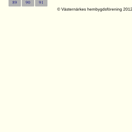
89
90
91
© Västernärkes hembygdsförening 201