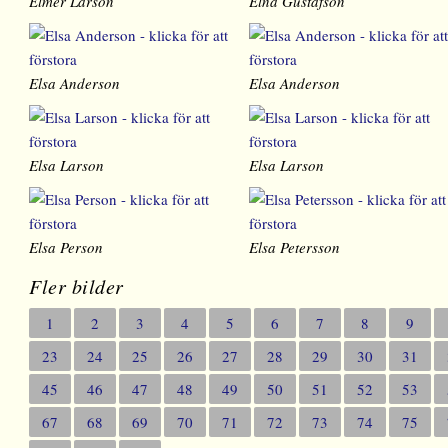
Elmer Larson
Elna Gustafson
Elsa Anderson
Elsa Anderson
Elsa Larson
Elsa Larson
Elsa Person
Elsa Petersson
Fler bilder
1
2
3
4
5
6
7
8
9
23
24
25
26
27
28
29
30
31
45
46
47
48
49
50
51
52
53
67
68
69
70
71
72
73
74
75