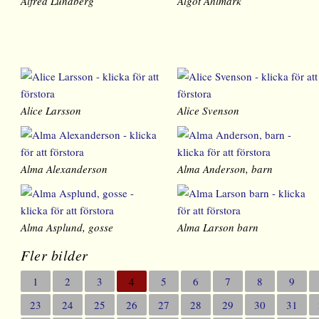
Alfred Lundberg
Algot Ahlmark
Alice Larsson
Alice Svenson
Alma Alexanderson
Alma Anderson, barn
Alma Asplund, gosse
Alma Larson barn
Fler bilder
1
2
3
4
5
6
7
8
9
23
24
25
26
27
28
29
30
31