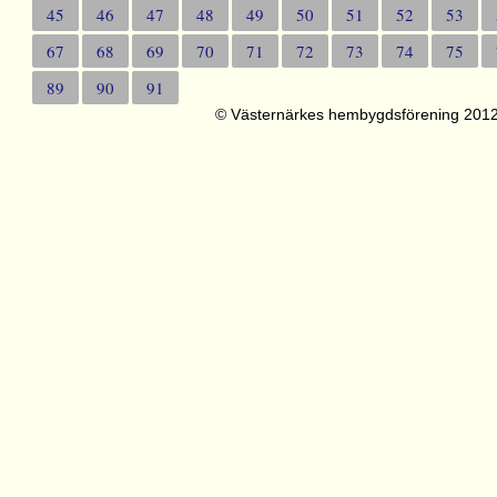
45
46
47
48
49
50
51
52
53
67
68
69
70
71
72
73
74
75
89
90
91
© Västernärkes hembygdsförening 201