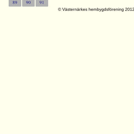
89
90
91
© Västernärkes hembygdsförening 201