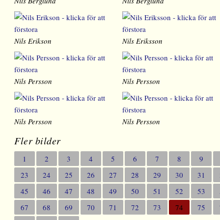
Nils Berglund
Nils Berglund
Nils Erikson
Nils Eriksson
Nils Persson
Nils Persson
Nils Persson
Nils Persson
Fler bilder
1
2
3
4
5
6
7
8
9
23
24
25
26
27
28
29
30
31
45
46
47
48
49
50
51
52
53
67
68
69
70
71
72
73
74
75